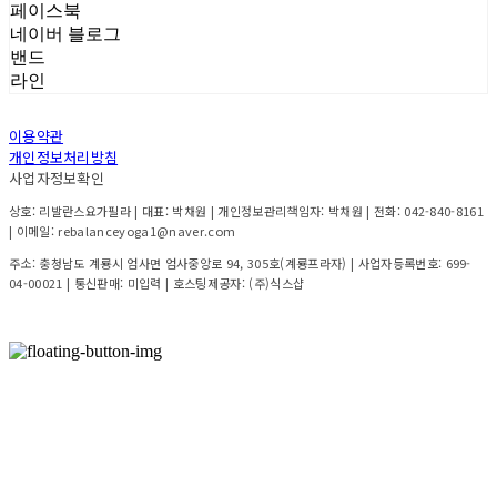
페이스북
네이버 블로그
밴드
라인
이용약관
개인정보처리방침
사업자정보확인
상호: 리발란스요가필라 | 대표: 박채원 | 개인정보관리책임자: 박채원 | 전화: 042-840-8161
| 이메일: rebalanceyoga1@naver.com
주소: 충청남도 계룡시 엄사면 엄사중앙로 94, 305호(계룡프라자) | 사업자등록번호:
699-
04-00021
| 통신판매:
미입력
| 호스팅제공자: (주)식스샵