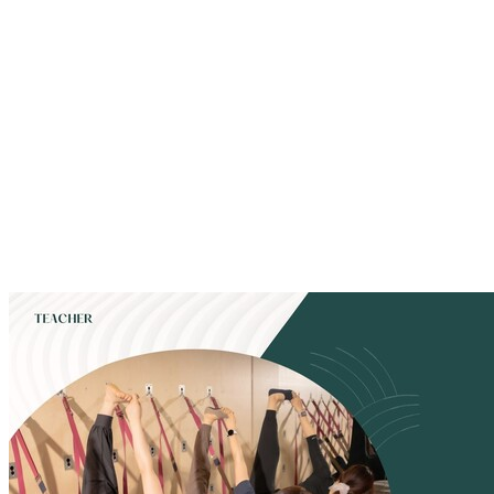
테라피월 요가 [Tharapy Wall Yoga) 리발란스요가필라의 테라피월 지도
자 과정은 복합적인 테라피월을 이용한 총체적 테라피요가 자격과정으로,
테라피월 벽면을 사용해 복합적으로 다양한 테라피 요법을 구사할 수 있게
된다. 로프나 스트랩을 사용하면 테라피 요가의 효과를, 스프링을 활용하면
스프링보드(Spring Board)의 역할을 해 필라테스 효과를, 발레바(Barre)
를 끼우면 발레교정요가를 할 수 있는 시스템 멀티풀 월이다. 초보자에게는
이완과 교정의 효과를, 중급자에게는 섬세함을, 고급수련자에게는 안정감
과 수련 증진 효과를 주게된다. 테라피월, 메디월 마스터 박채원 원장은 협
회 인증 공인 교육관을 운영중이며 테라피월 전문가, 메디월 교육관장